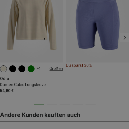
Du sparst 30%
Größen
+1
XS
S
M
L
XL
Odlo
Damen Cubic Longsleeve
54,80 €
Andere Kunden kauften auch