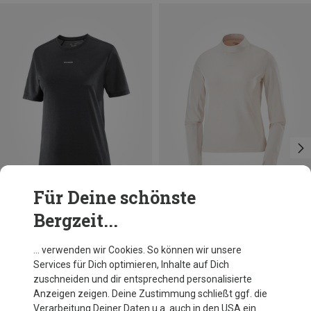
Für Deine schönste
Bergzeit...
Du sparst 20%
Größen
XS
M
L
Salomon
… verwenden wir Cookies. So können wir unsere
Damen SHKout Core T-Shirt
Services für Dich optimieren, Inhalte auf Dich
41,36 €
zuschneiden und dir entsprechend personalisierte
Anzeigen zeigen. Deine Zustimmung schließt ggf. die
Verarbeitung Deiner Daten u.a. auch in den USA ein.