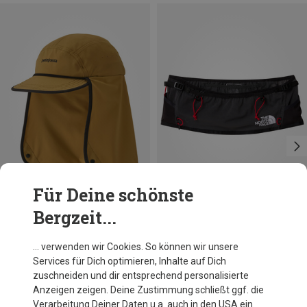
Für Deine schönste
Bergzeit...
Du sparst 18%
Größen
XS
S
L
XL
M
The North Face
… verwenden wir Cookies. So können wir unsere
Summit Run Hüfttasche
Services für Dich optimieren, Inhalte auf Dich
40,69 €
zuschneiden und dir entsprechend personalisierte
Anzeigen zeigen. Deine Zustimmung schließt ggf. die
Verarbeitung Deiner Daten u.a. auch in den USA ein.