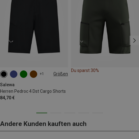
Du sparst 30%
Größen
+1
S
M
L
XL
XXL
3XL
Salewa
Herren Pedroc 4 Dst Cargo Shorts
84,70 €
Andere Kunden kauften auch