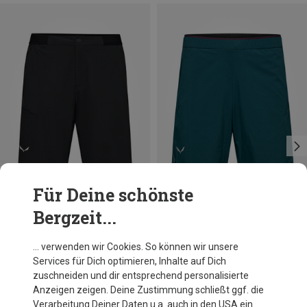
Für Deine schönste
Bergzeit...
Du sparst 25%
Größen
+1
S
M
L
XL
XXL
3XL
Salewa
… verwenden wir Cookies. So können wir unsere
Herren Pedroc 4 Dst Cargo Shorts
Services für Dich optimieren, Inhalte auf Dich
84,70 €
zuschneiden und dir entsprechend personalisierte
Anzeigen zeigen. Deine Zustimmung schließt ggf. die
Verarbeitung Deiner Daten u.a. auch in den USA ein.