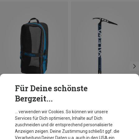
Für Deine schönste
Bergzeit...
Größen
53CM
Salewa
Salewa
… verwenden wir Cookies. So können wir unsere
Gear Bag
Alpin-X Eispickel
Services für Dich optimieren, Inhalte auf Dich
29,95 €
109,40 €
zuschneiden und dir entsprechend personalisierte
Anzeigen zeigen. Deine Zustimmung schließt ggf. die
Verarbeitung Deiner Daten u.a. auch in den USA ein.