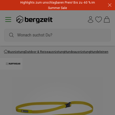
Highlights zum unschlagbaren Preis! Bis zu -60 % im
Summer Sale
Ausrüstung
Outdoor & Reiseausrüstung
Hundeausrüstung
Hundeleinen