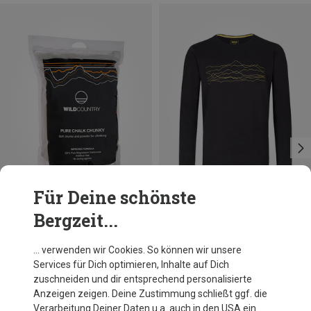
Für Deine schönste
Bergzeit...
Du sparst 10%
Größen
350G
Wild Country
… verwenden wir Cookies. So können wir unsere
Pure Chunky 350g Chalk
Services für Dich optimieren, Inhalte auf Dich
11,92 €
zuschneiden und dir entsprechend personalisierte
Anzeigen zeigen. Deine Zustimmung schließt ggf. die
Verarbeitung Deiner Daten u.a. auch in den USA ein.