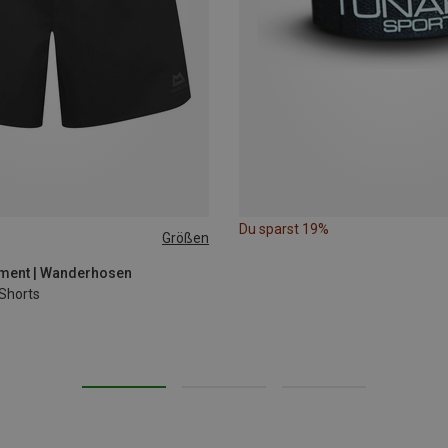
Du sparst 19%
Größen
ment | Wanderhosen
 Shorts