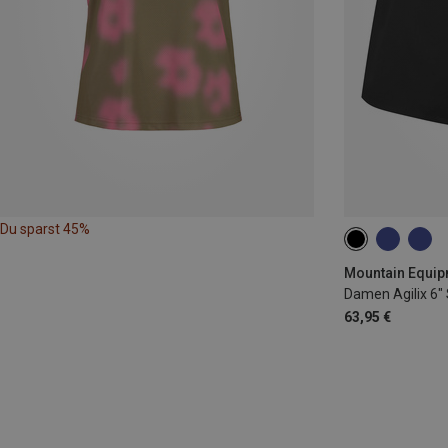
Du sparst 45%
S
M
XL
Mountain Equip
Damen Agilix 6"
63,95 €