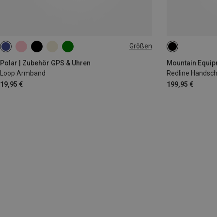
Größen
S-L
XS
S
M
Polar | Zubehör GPS & Uhren
Mountain Equipm
Loop Armband
Redline Handsc
19,95 €
199,95 €