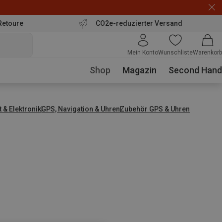
Retoure
CO2e-reduzierter Versand
Mein Konto
Wunschliste
Warenkorb
Shop
Magazin
Second Hand
t & Elektronik
GPS, Navigation & Uhren
Zubehör GPS & Uhren