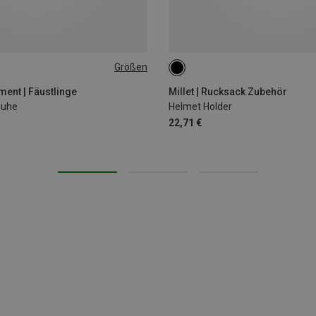
Größen
L
XL
ONE SIZE
ent | Fäustlinge
Millet | Rucksack Zubehör
huhe
Helmet Holder
22,71 €