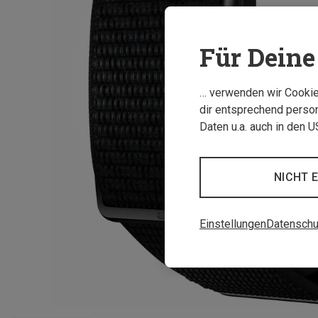
Für Deine 
… verwenden wir Cookies
dir entsprechend person
Daten u.a. auch in den 
NICHT 
Einstellungen
Datenschu