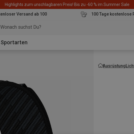
Highlights zum unschlagbaren Preis! Bis zu -60 % im Summer Sale
enloser Versand ab 100
100 Tage kostenlose 
o
Sportarten
Ausrüstung
Lich