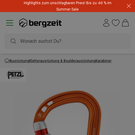
Highlights zum unschlagbaren Preis! Bis zu -60 % im
Summer Sale
Ausrüstung
Kletterausrüstung & Boulderausrüstung
Karabiner