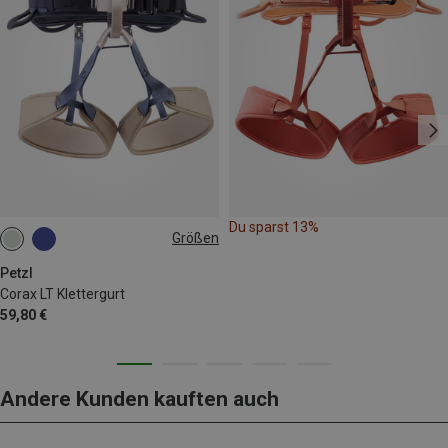
Du sparst 13%
Größen
65-71CM
71-77CM
77-84CM
84-92CM
Petzl
Corax LT Klettergurt
92-100CM
59,80 €
Andere Kunden kauften auch