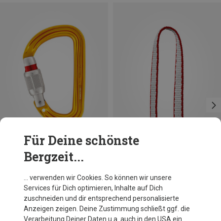
Für Deine schönste
Bergzeit...
Größen
Größen
SCREW-LOCK
ONE SIZE
Petzl
Petzl
… verwenden wir Cookies. So können wir unsere
S´MD Screw Karabiner
St'Anneau Bandschlinge
Services für Dich optimieren, Inhalte auf Dich
17,28 €
15,00 €
zuschneiden und dir entsprechend personalisierte
Anzeigen zeigen. Deine Zustimmung schließt ggf. die
Verarbeitung Deiner Daten u.a. auch in den USA ein.