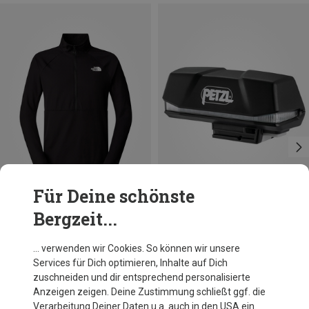
Für Deine schönste
Bergzeit...
Du sparst 25%
Petzl
… verwenden wir Cookies. So können wir unsere
R1 Batterie Nao RL Stirnlampe
Services für Dich optimieren, Inhalte auf Dich
59,20 €
zuschneiden und dir entsprechend personalisierte
Anzeigen zeigen. Deine Zustimmung schließt ggf. die
Verarbeitung Deiner Daten u.a. auch in den USA ein.