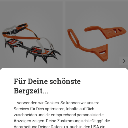
Für Deine schönste
Bergzeit...
Petzl
Petzl
… verwenden wir Cookies. So können wir unsere
Vasak FL Steigeisen
Pick And Spike Protection
Services für Dich optimieren, Inhalte auf Dich
154,95 €
11,36 €
zuschneiden und dir entsprechend personalisierte
Anzeigen zeigen. Deine Zustimmung schließt ggf. die
Verarbeitung Deiner Daten u.a. auch in den USA ein.