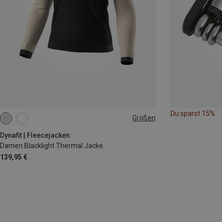
Du sparst 15%
Größen
XS
S
M
L
XL
Dynafit | Fleecejacken
Damen Blacklight Thermal Jacke
139,95 €