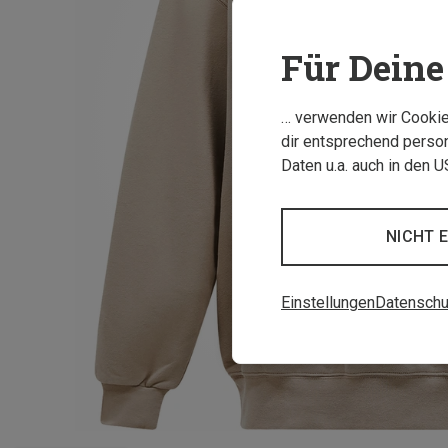
Für Deine 
… verwenden wir Cookies
dir entsprechend person
Daten u.a. auch in den 
NICHT 
Einstellungen
Datenschu