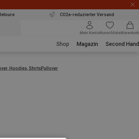
Retoure
CO2e-reduzierter Versand
Mein Konto
Wunschliste
Warenkorb
Shop
Magazin
Second Hand
over, Hoodies, Shirts
Pullover