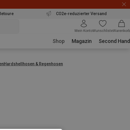
Retoure
CO2e-reduzierter Versand
Mein Konto
Wunschliste
Warenkorb
Shop
Magazin
Second Hand
en
Hardshellhosen & Regenhosen