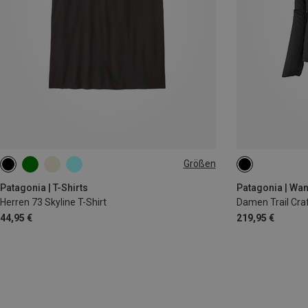
Größen
M
XS
S
M
Patagonia | T-Shirts
Patagonia | Wa
Herren 73 Skyline T-Shirt
Damen Trail Cra
44,95 €
219,95 €