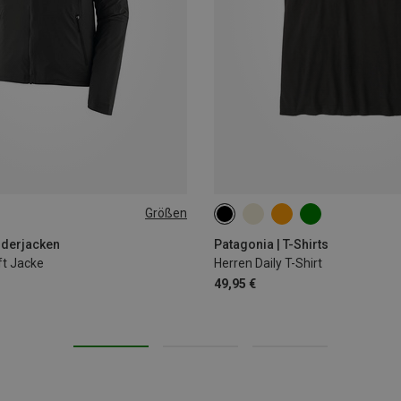
Größen
L
XL
S
M
L
XL
nderjacken
Patagonia | T-Shirts
ft Jacke
Herren Daily T-Shirt
49,95 €