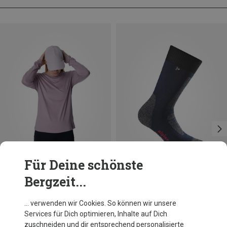
Für Deine schönste
Bergzeit...
Du sparst 38%
Größen
L
Houdini
… verwenden wir Cookies. So können wir unsere
Damen Tree Longsleeve
Services für Dich optimieren, Inhalte auf Dich
69,70 €
zuschneiden und dir entsprechend personalisierte