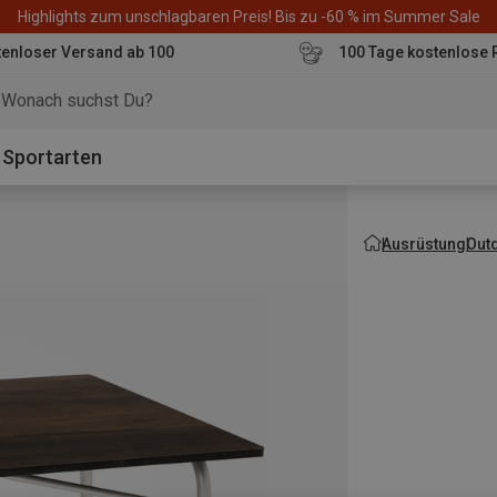
Highlights zum unschlagbaren Preis! Bis zu -60 % im Summer Sale
enloser Versand ab 100
100 Tage kostenlose 
o
Sportarten
Ausrüstung
Out