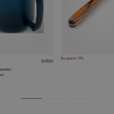
Du sparst 19%
Größen
eschirr
her