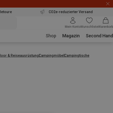
Retoure
CO2e-reduzierter Versand
Mein Konto
Wunschliste
Warenkorb
Shop
Magazin
Second Hand
door & Reiseausrüstung
Campingmöbel
Campingtische