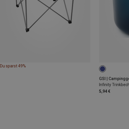
Du sparst 49%
0.414L
GSI | Campingg
Infinity Trinkbec
5,94 €