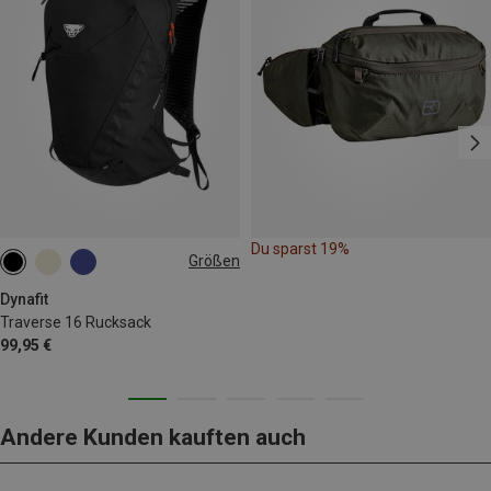
Du sparst 19%
Größen
16L | M-L
16L | S-M
Dynafit
Traverse 16 Rucksack
99,95 €
Andere Kunden kauften auch