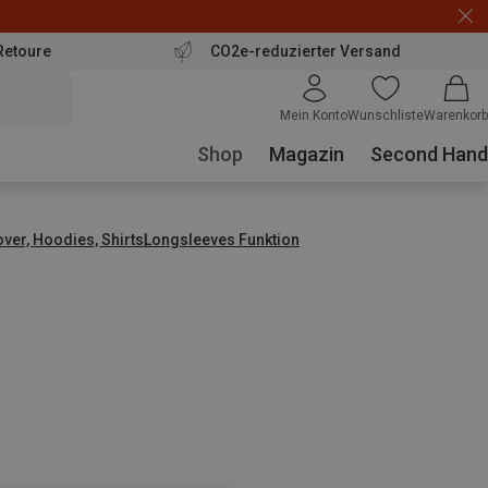
Retoure
CO2e-reduzierter Versand
Mein Konto
Wunschliste
Warenkorb
Shop
Magazin
Second Hand
over, Hoodies, Shirts
Longsleeves Funktion