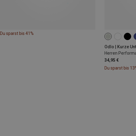
Du sparst bis 41%
S
XXL
Odlo | Kurze Un
Herren Performa
34,95 €
Du sparst bis 13