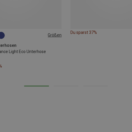
Du sparst 37%
Größen
terhosen
nce Light Eco Unterhose
%