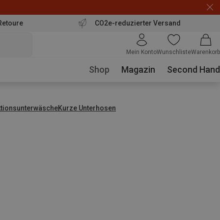
Retoure
CO2e-reduzierter Versand
Mein Konto
Wunschliste
Warenkorb
Shop
Magazin
Second Hand
ktionsunterwäsche
Kurze Unterhosen