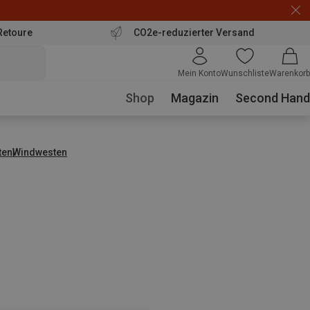
Retoure
CO2e-reduzierter Versand
Mein Konto
Wunschliste
Warenkorb
Shop
Magazin
Second Hand
ten
Windwesten