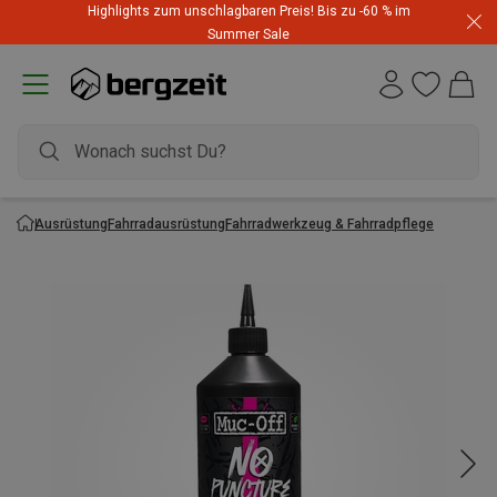
Highlights zum unschlagbaren Preis! Bis zu -60 % im
Dynafit Hammerangebot! Reduzierte Outfits für neue
Summer Sale
Abenteuer
Ausrüstung
Fahrradausrüstung
Fahrradwerkzeug & Fahrradpflege