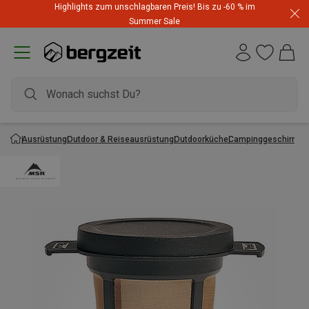
Highlights zum unschlagbaren Preis! Bis zu -60 % im
Summer Sale
Ausrüstung
Outdoor & Reiseausrüstung
Outdoorküche
Campinggeschirr