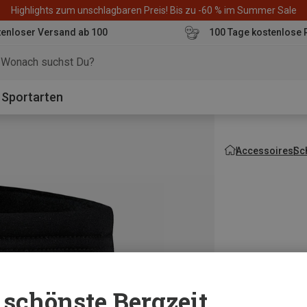
Highlights zum unschlagbaren Preis! Bis zu -60 % im Summer Sale
enloser Versand ab 100
100 Tage kostenlose 
o
Sportarten
Accessoires
Sc
schönste Bergzeit...