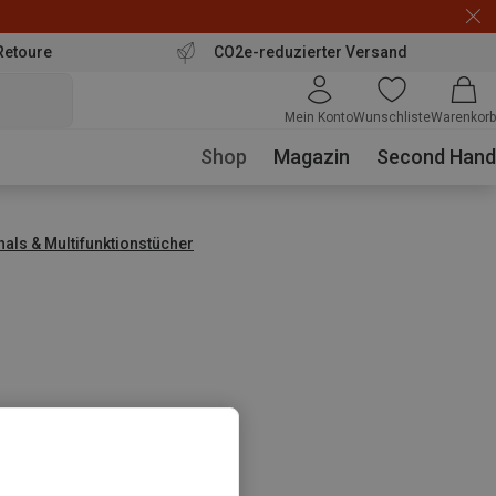
Retoure
CO2e-reduzierter Versand
Mein Konto
Wunschliste
Warenkorb
Shop
Magazin
Second Hand
hals & Multifunktionstücher