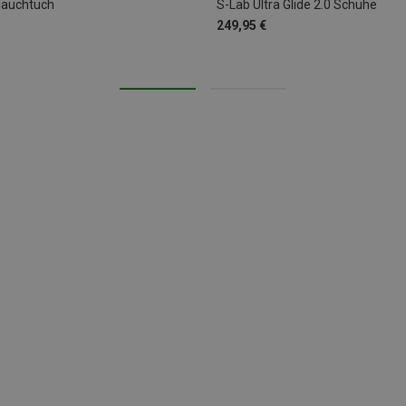
hlauchtuch
S-Lab Ultra Glide 2.0 Schuhe
249,95 €