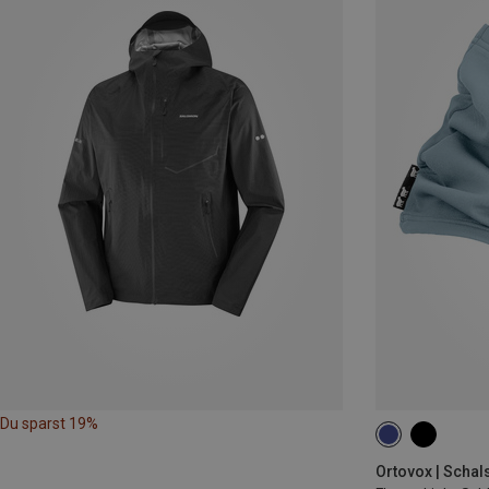
Du sparst 19%
ONE SIZE
Ortovox | Schal