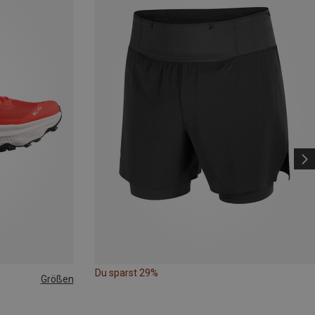
Du sparst 29%
Größen