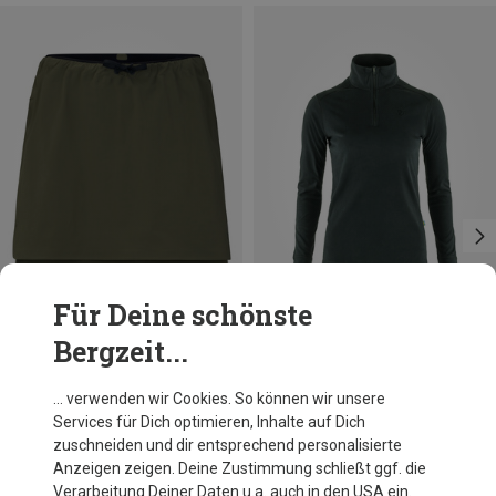
Für Deine schönste
Bergzeit...
Du sparst 10%
Größen
XS
S
M
L
Norrona
… verwenden wir Cookies. So können wir unsere
Damen Senja Flex1 Rock
Services für Dich optimieren, Inhalte auf Dich
138,95 €
zuschneiden und dir entsprechend personalisierte
Anzeigen zeigen. Deine Zustimmung schließt ggf. die
Verarbeitung Deiner Daten u.a. auch in den USA ein.