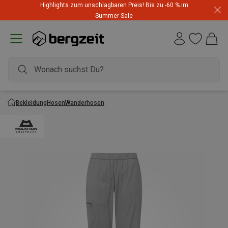
Highlights zum unschlagbaren Preis! Bis zu -60 % im
Summer Sale
Bekleidung
Hosen
Wanderhosen