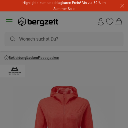
Highlights zum unschlagbaren Preis! Bis zu -60 % im
Summer Sale
Bekleidung
Jacken
Fleecejacken