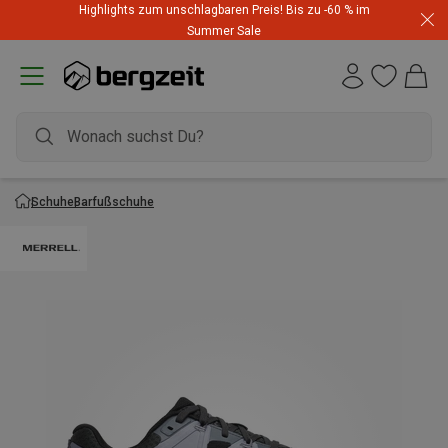
Highlights zum unschlagbaren Preis! Bis zu -60 % im
Summer Sale
Schuhe
Barfußschuhe