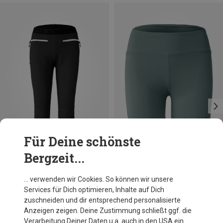
Für Deine schönste
Bergzeit...
Du sparst 31%
Größen
XS
S
M
L
XL
Martini Sportswear
… verwenden wir Cookies. So können wir unsere
Damen Via Capri Hose
Services für Dich optimieren, Inhalte auf Dich
139,95 €
zuschneiden und dir entsprechend personalisierte
Anzeigen zeigen. Deine Zustimmung schließt ggf. die
Verarbeitung Deiner Daten u.a. auch in den USA ein.