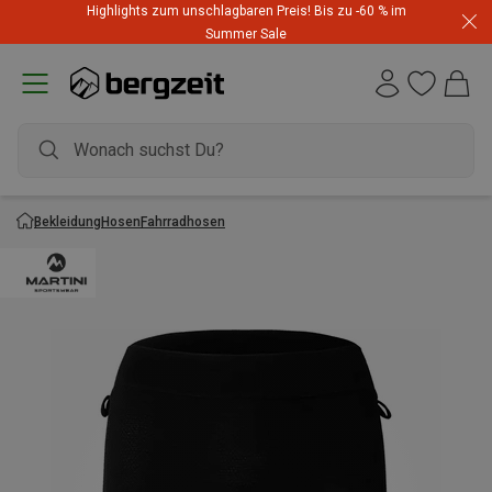
Highlights zum unschlagbaren Preis! Bis zu -60 % im
Summer Sale
Bekleidung
Hosen
Fahrradhosen