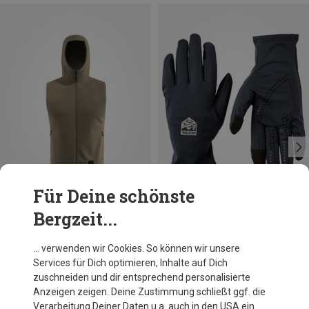
Für Deine schönste
Bergzeit...
Du sparst 19%
Größen
11
Hestra
… verwenden wir Cookies. So können wir unsere
Windbreaker Liner Light Handschuhe
Services für Dich optimieren, Inhalte auf Dich
39,95 €
zuschneiden und dir entsprechend personalisierte
Anzeigen zeigen. Deine Zustimmung schließt ggf. die
Verarbeitung Deiner Daten u.a. auch in den USA ein.