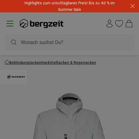
Highlights zum unschlagbaren Preis! Bis zu -60 % im
Summer Sale
Bekleidung
Jacken
Hardshelljacken & Regenjacken