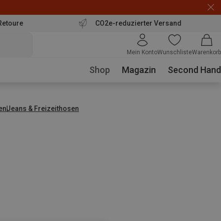
Retoure
CO2e-reduzierter Versand
Mein Konto
Wunschliste
Warenkorb
Shop
Magazin
Second Hand
en
Jeans & Freizeithosen