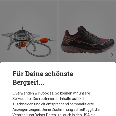
Für Deine schönste
Bergzeit...
Du sparst 58%
Größen
ONE SIZE
GSI
… verwenden wir Cookies. So können wir unsere
Glacier Remote Kocher
Services für Dich optimieren, Inhalte auf Dich
73,40 €
zuschneiden und dir entsprechend personalisierte
Anzeigen zeigen. Deine Zustimmung schließt ggf. die
Verarbeitung Deiner Daten u.a. auch in den USA ein.