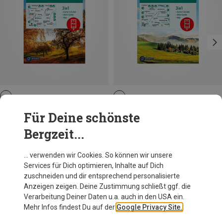
Kompass Verlag
Kompass Verlag
Für Deine schönste
WK 897 Wiesental-Kandertal
WK 898 St. Blasien-Todtmoos-Hotzenwald
Bergzeit...
12,95 €
12,95 €
… verwenden wir Cookies. So können wir unsere
Services für Dich optimieren, Inhalte auf Dich
Andere Kunden kauften auch
zuschneiden und dir entsprechend personalisierte
Anzeigen zeigen. Deine Zustimmung schließt ggf. die
Verarbeitung Deiner Daten u.a. auch in den USA ein.
Mehr Infos findest Du auf der
Google Privacy Site.