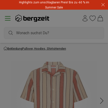
Highlights zum unschlagbaren Preis! Bis zu -60 % im
Summer Sale
Bekleidung
Pullover, Hoodies, Shirts
Hemden