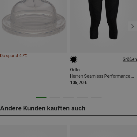
Du sparst 47%
Größen
S
M
L
XL
XXL
Odlo
Herren Seamless Performance Wool 3/4 Hose
105,70 €
Andere Kunden kauften auch