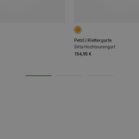
65-71CM
71-77CM
77-84C
Petzl | Klettergurte
Sitta Hochtourengurt
154,95 €