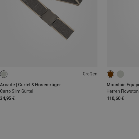
Größen
ONE SIZE
M
L
XL
Arcade | Gürtel & Hosenträger
Mountain Equipm
Carto Slim Gürtel
Herren Flowston
34,95 €
110,60 €