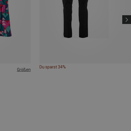
Du sparst 34%
Größen