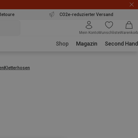
Retoure
CO2e-reduzierter Versand
Mein Konto
Wunschliste
Warenkorb
Shop
Magazin
Second Hand
en
Kletterhosen