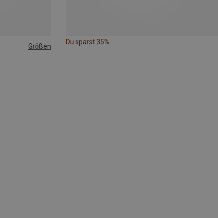
Du sparst 35%
Größen
M
84-92CM