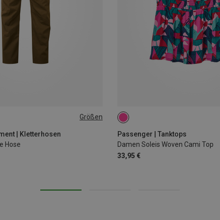
Größen
XXL
XS
L
ent | Kletterhosen
Passenger | Tanktops
e Hose
Damen Soleis Woven Cami Top
33,95 €