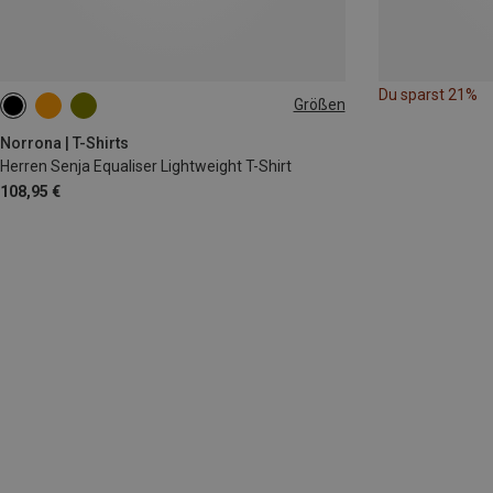
Du sparst 21%
Größen
S
M
L
Norrona | T-Shirts
Herren Senja Equaliser Lightweight T-Shirt
108,95 €