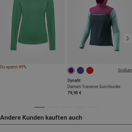
Du sparst 49%
Größen
S
M
L
XL
Dynafit
Damen Traverse Sun Hoodie
79,95 €
Andere Kunden kauften auch