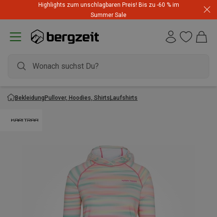
Highlights zum unschlagbaren Preis! Bis zu -60 % im
Summer Sale
Bekleidung
Pullover, Hoodies, Shirts
Laufshirts