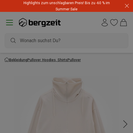
Highlights zum unschlagbaren Preis! Bis zu -60 % im
Summer Sale
Bekleidung
Pullover, Hoodies, Shirts
Pullover