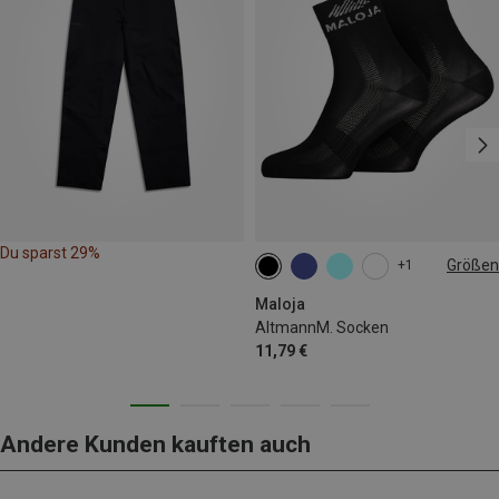
Du sparst 29%
Größen
+1
36|37|38
39|40|41|42
Maloja
AltmannM. Socken
11,79 €
Andere Kunden kauften auch