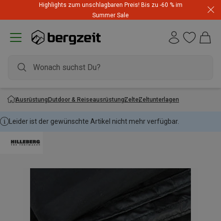
Highlights zum unschlagbaren Preis! Bis zu -60 % im
Summer Sale
Ausrüstung
Outdoor & Reiseausrüstung
Zelte
Zeltunterlagen
Leider ist der gewünschte Artikel nicht mehr verfügbar.