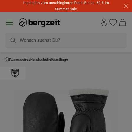
Highlights zum unschlagbaren Preis! Bis zu -60 % im
Summer Sale
Accessoires
Handschuhe
Fäustlinge