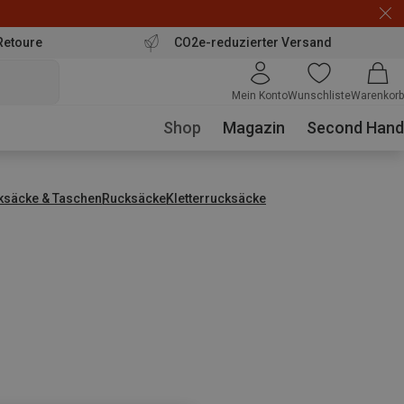
Retoure
CO2e-reduzierter Versand
Mein Konto
Wunschliste
Warenkorb
Shop
Magazin
Second Hand
ksäcke & Taschen
Rucksäcke
Kletterrucksäcke