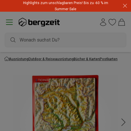
Highlights zum unschlagbaren Preis! Bis zu -60 % im
Summer Sale
Ausrüstung
Outdoor & Reiseausrüstung
Bücher & Karten
Postkarten