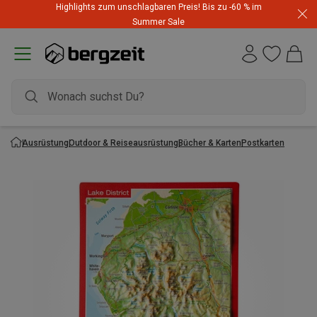
Highlights zum unschlagbaren Preis! Bis zu -60 % im
Summer Sale
Ausrüstung
Outdoor & Reiseausrüstung
Bücher & Karten
Postkarten