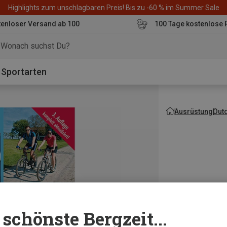
Highlights zum unschlagbaren Preis! Bis zu -60 % im Summer Sale
enloser Versand ab 100
100 Tage kostenlose 
o
Sportarten
Ausrüstung
Out
schönste Bergzeit...