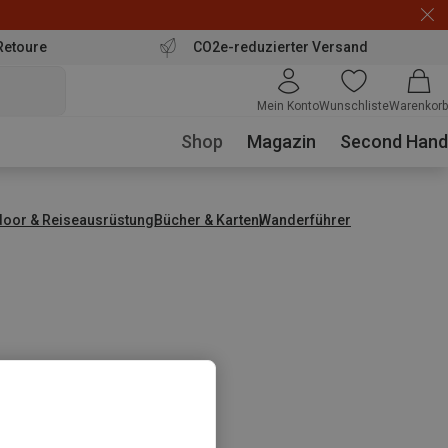
Retoure
CO2e-reduzierter Versand
Mein Konto
Wunschliste
Warenkorb
Shop
Magazin
Second Hand
door & Reiseausrüstung
Bücher & Karten
Wanderführer