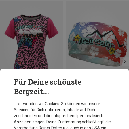
Für Deine schönste
Bergzeit...
Du sparst 28%
Größen
ONE SIZE
FreiSein
… verwenden wir Cookies. So können wir unsere
WhiteFlower Stirnband
Services für Dich optimieren, Inhalte auf Dich
19,95 €
zuschneiden und dir entsprechend personalisierte
Anzeigen zeigen. Deine Zustimmung schließt ggf. die
Verarbeitung Deiner Daten u.a. auch in den USA ein.