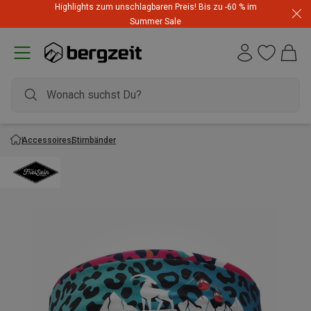
Highlights zum unschlagbaren Preis! Bis zu -60 % im
Dynafit Hammerangebot! Reduzierte Outfits für neue
Summer Sale
Abenteuer
Accessoires
Stirnbänder