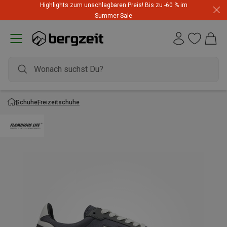
Highlights zum unschlagbaren Preis! Bis zu -60 % im
Summer Sale
Schuhe
Freizeitschuhe