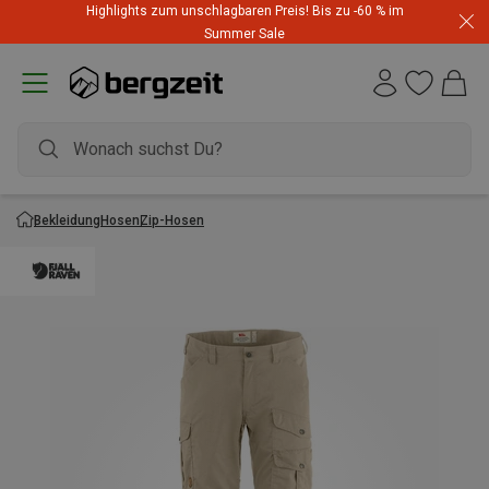
Highlights zum unschlagbaren Preis! Bis zu -60 % im
Summer Sale
Bekleidung
Hosen
Zip-Hosen