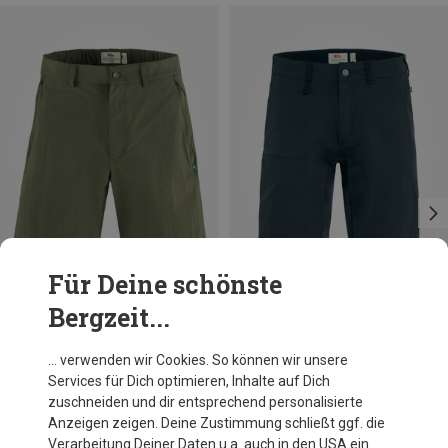
Für Deine schönste
Bergzeit...
Du sparst 27%
Größen
S
Fjällräven
… verwenden wir Cookies. So können wir unsere
Herren Abisko Lite Shorts
Services für Dich optimieren, Inhalte auf Dich
119,95 €
zuschneiden und dir entsprechend personalisierte
Anzeigen zeigen. Deine Zustimmung schließt ggf. die
Verarbeitung Deiner Daten u.a. auch in den USA ein.