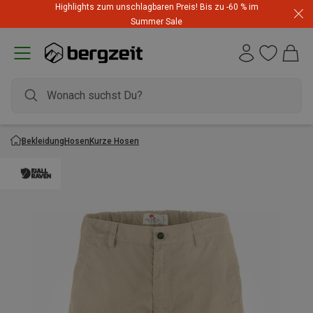
Highlights zum unschlagbaren Preis! Bis zu -60 % im
Summer Sale
Bekleidung
Hosen
Kurze Hosen