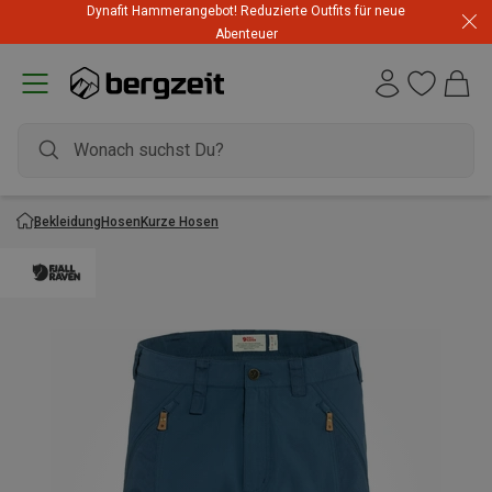
Dynafit Hammerangebot! Reduzierte Outfits für neue
Abenteuer
Bekleidung
Hosen
Kurze Hosen