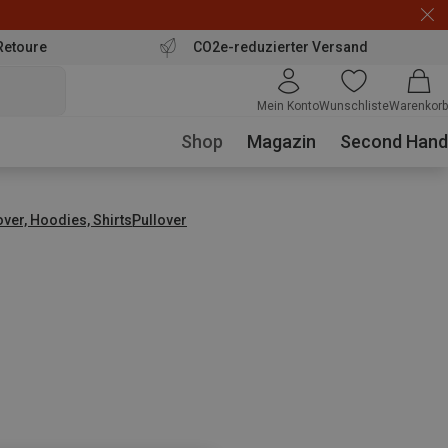
Retoure
CO2e-reduzierter Versand
Mein Konto
Wunschliste
Warenkorb
Shop
Magazin
Second Hand
over, Hoodies, Shirts
Pullover