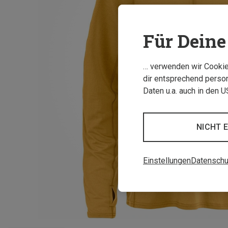
Für Deine 
… verwenden wir Cookies
dir entsprechend person
Daten u.a. auch in den 
NICHT 
Einstellungen
Datenschu