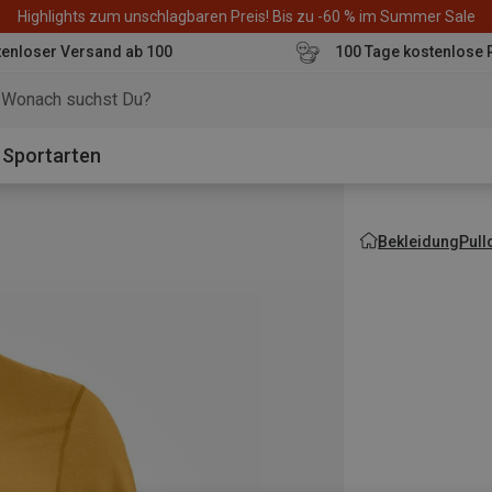
Highlights zum unschlagbaren Preis! Bis zu -60 % im Summer Sale
enloser Versand ab 100
100 Tage kostenlose 
o
Sportarten
Bekleidung
Pull