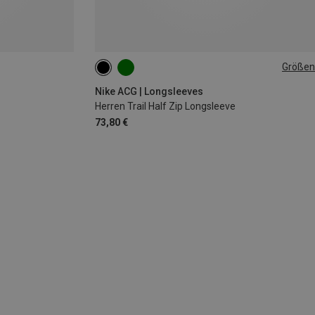
Größen
S
M
L
XL
Nike ACG | Longsleeves
Herren Trail Half Zip Longsleeve
73,80 €