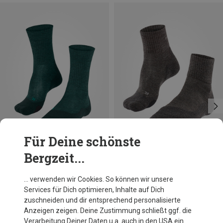
Für Deine schönste
Bergzeit...
Größen
Größen
39|40|41
42|43
44|45
39|40|41
42|43
44|45
46|48
46|48
Falke
Falke
… verwenden wir Cookies. So können wir unsere
Herren TK2 Wool Socken
Herren TK2 Wool Short Socken
Services für Dich optimieren, Inhalte auf Dich
29,95 €
23,88 €
zuschneiden und dir entsprechend personalisierte
Anzeigen zeigen. Deine Zustimmung schließt ggf. die
Verarbeitung Deiner Daten u.a. auch in den USA ein.