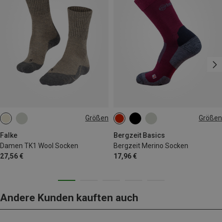
Größen
Größen
35|36
37|38
39|40
36|37|38
39|40|41
41|42
42|43|44
45|46|47
Falke
Bergzeit Basics
Damen TK1 Wool Socken
Bergzeit Merino Socken
27,56 €
17,96 €
Andere Kunden kauften auch