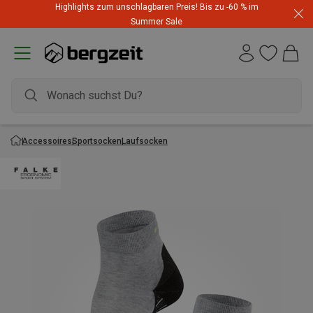
Highlights zum unschlagbaren Preis! Bis zu -60 % im
Summer Sale
Accessoires
Sportsocken
Laufsocken