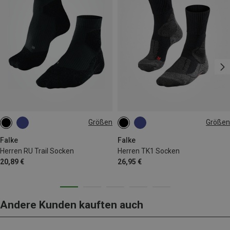
Größen
Größen
39|40|41
42|43
44|45
39|40|41
42|43
44|45
46|47|48
46|47|48
Falke
Falke
Herren RU Trail Socken
Herren TK1 Socken
20,89 €
26,95 €
Andere Kunden kauften auch