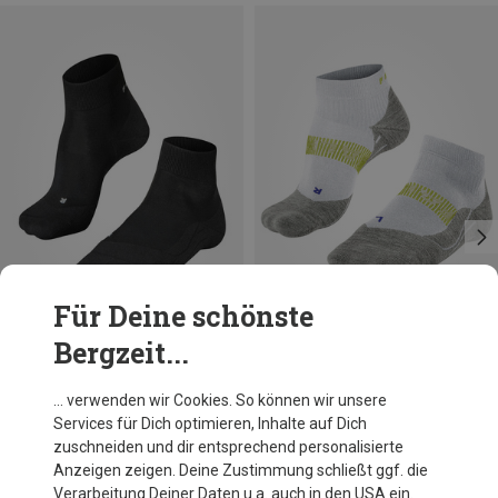
Für Deine schönste
Bergzeit...
Du sparst 31%
Größen
39|40|41
42|43
44|45
46|47|48
Falke
… verwenden wir Cookies. So können wir unsere
Herren RU4 Light Socken
Services für Dich optimieren, Inhalte auf Dich
18,19 €
zuschneiden und dir entsprechend personalisierte
Anzeigen zeigen. Deine Zustimmung schließt ggf. die
Verarbeitung Deiner Daten u.a. auch in den USA ein.