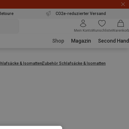
Retoure
CO2e-reduzierter Versand
Mein Konto
Wunschliste
Warenkorb
Shop
Magazin
Second Hand
hlafsäcke & Isomatten
Zubehör Schlafsäcke & Isomatten