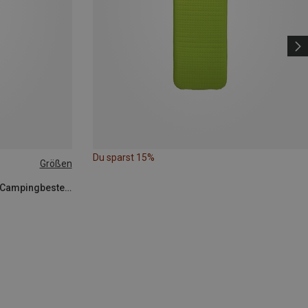
Du sparst 15%
Größen
EOE - Eifel Outdoor Equipment | Campingbesteck