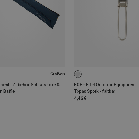
Größen
ONE SIZE
Mountain Equipment | Zubehör Schlafsäcke & Isomatten
n Baffle
Topas Spork - faltbar
4,46 €