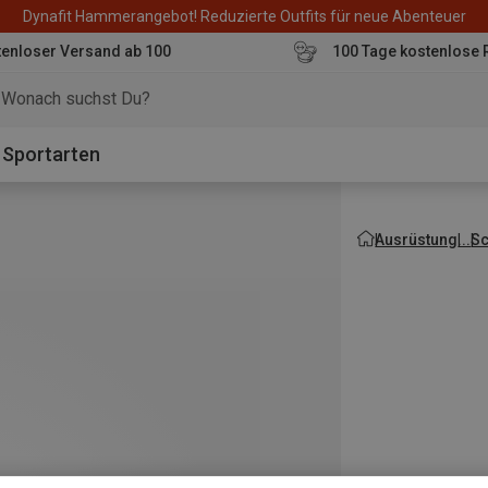
Dynafit Hammerangebot! Reduzierte Outfits für neue Abenteuer
enloser Versand ab 100
100 Tage kostenlose 
o
Sportarten
Ausrüstung
Sc