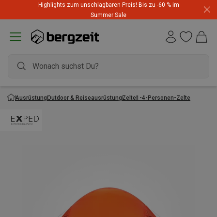
Highlights zum unschlagbaren Preis! Bis zu -60 % im
Summer Sale
Ausrüstung
Outdoor & Reiseausrüstung
Zelte
1-4-Personen-Zelte